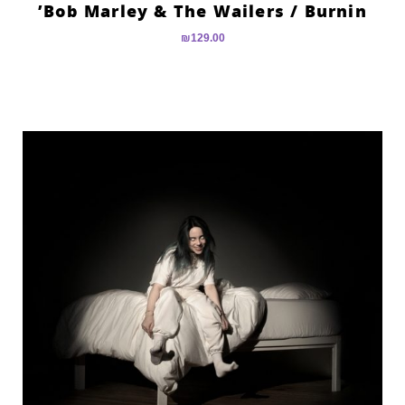
Bob Marley & The Wailers ‎/ Burnin’
₪
129.00