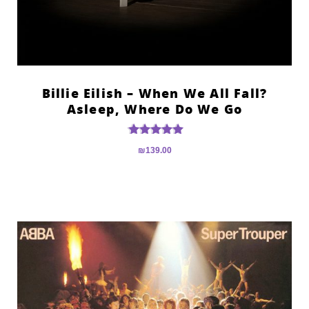
?Billie Eilish – When We All Fall
Asleep, Where Do We Go
דורג
₪
139.00
5.00
מתוך 5