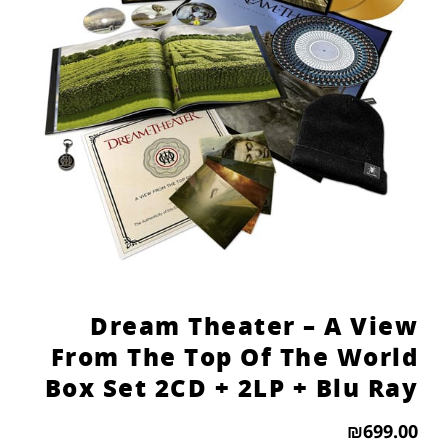
הוסף קו תחתון לקישורים
format_underlined
סמן קישורים
font_download
לאפס
cached
את
כל
האפשרויות
Dream Theater – A View
From The Top Of The World
Box Set 2CD + 2LP + Blu Ray
₪
699.00