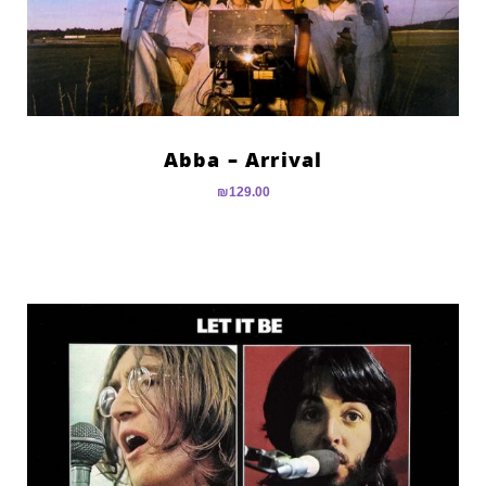
Abba – Arrival
₪
129.00