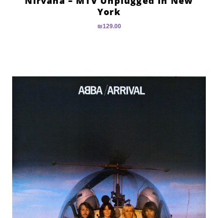
Nirvana – MTV Unplugged In New
York
₪
129.00