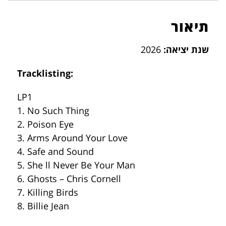
תיאור
שנת יציאה:
2026
Tracklisting:
LP1
1. No Such Thing
2. Poison Eye
3. Arms Around Your Love
4. Safe and Sound
5. She ll Never Be Your Man
6. Ghosts – Chris Cornell
7. Killing Birds
8. Billie Jean