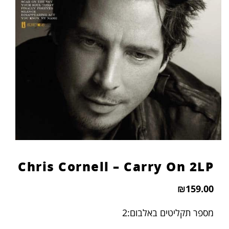
הוסף קו תחתון לקישורים
format_underlined
סמן קישורים
font_download
לאפס
cached
את
כל
האפשרויות
Chris Cornell – Carry On 2LP
₪
159.00
מספר תקליטים באלבום:2