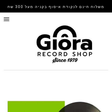
משלוח חינם לנקודת איסוף
בקניה מעל 300 שח
תפר