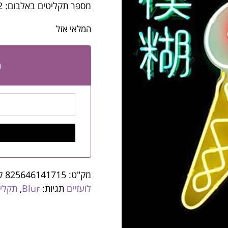
מספר תקליטים באלבום: 2
המלאי אזל
ה
מק"ט:
825646141715
ק
לועזיים
תגיות:
Blur
,
תקליטי Music