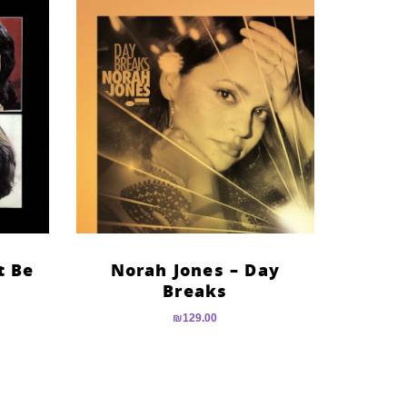
t Be
Norah Jones – Day
Breaks
₪
129.00