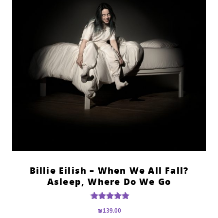
?Billie Eilish – When We All Fall
Asleep, Where Do We Go
דורג
₪
139.00
5.00