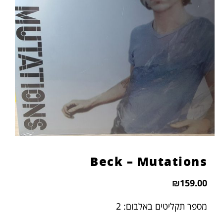
הוסף קו תחתון לקישורים
format_underlined
סמן קישורים
font_download
לאפס
cached
את
כל
האפשרויות
Beck – Mutations
₪
159.00
מספר תקליטים באלבום: 2