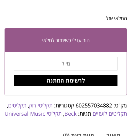
המלאי אזל
הודיעו לי כשיחזור למלאי
מק"ט:
602557034882
קטגוריות:
תקליטי רוק
,
תקליטים
,
תקליטים לועזיים
תגיות:
Beck
,
תקליטי Universal Music
תיאור
חוות דעת (0)