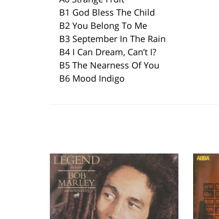
B1 God Bless The Child
B2 You Belong To Me
B3 September In The Rain
B4 I Can Dream, Can’t I?
B5 The Nearness Of You
B6 Mood Indigo