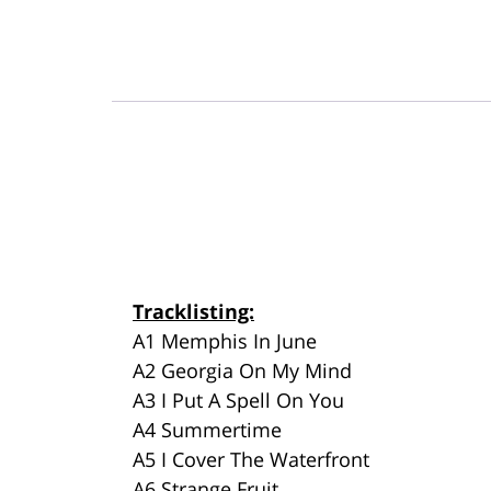
Tracklisting:
A1 Memphis In June
A2 Georgia On My Mind
A3 I Put A Spell On You
A4 Summertime
A5 I Cover The Waterfront
A6 Strange Fruit