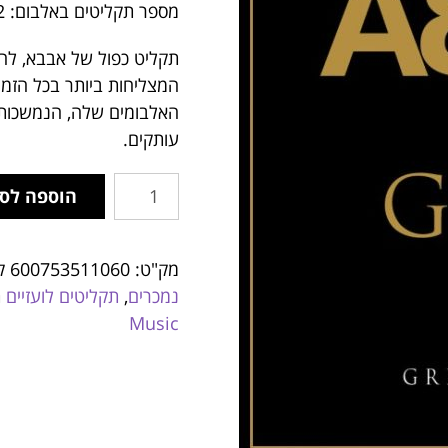
מספר תקליטים באלבום: 2
תקליט כפול של אבבא, לה
המצליחות ביותר בכל הזמנ
עותקים.
הוספה לס
מק"ט:
600753511060
ק
נמכרים
,
תקליטים לועזיים
ת
Music