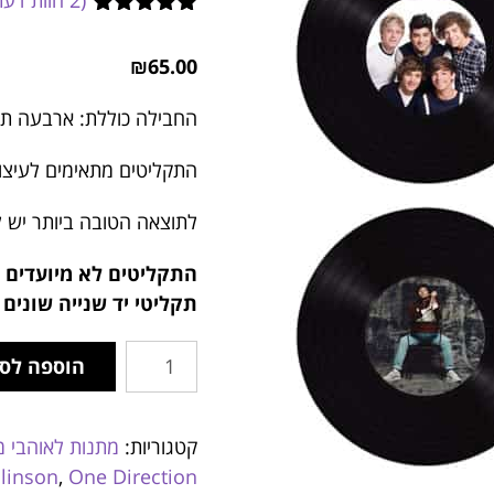
(
2
חוות דעת
2
מדורגים
5.00
מתוך 5
₪
65.00
מבוסס על
דירוגים של
לקוחות
החבילה כוללת: ארבעה תקל
התקליטים מתאימים לעיצו
לתוצאה הטובה ביותר יש ל
התקליטים לא מיועדים 
תקליטי יד שנייה שונים 
הוספה לס
קטגוריות:
מתנות לאוהבי מ
linson
,
One Direction