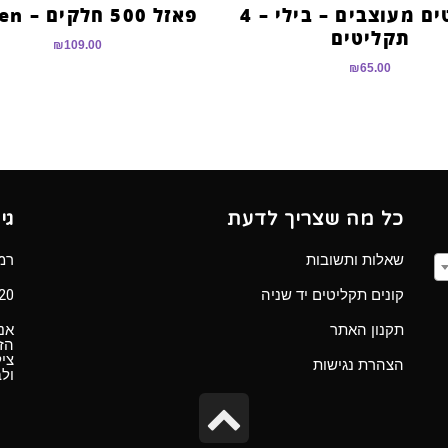
תקליטים מעוצבים – בילי – 4
פאזל 500 חלקים – Queen
תקליטים
₪
109.00
₪
65.00
כל מה שצריך לדעת
גי
שאלות ותשובות
רמב”ם 
קונים תקליטים יד שניה
Ⓒ 2020 כל הזכ
תקנון האתר
אנו
הזכ
ציל
הצהרת נגישות
ול
גלילה