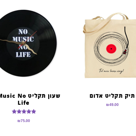
תיק תקליט אדום
שעון תקליט c No
Life
₪
49.00
דורג
₪
75.00
5.00
מתוך 5