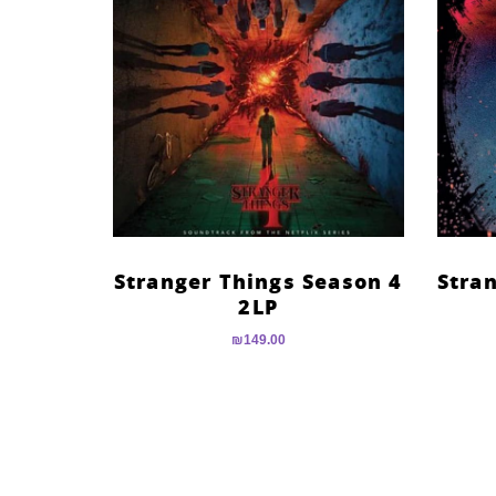
Stranger
Stranger Things Season 4
2LP
₪
149.00