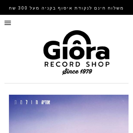
משלוח חינם לנקודת איסוף
בקניה מעל 300 שח
תפר