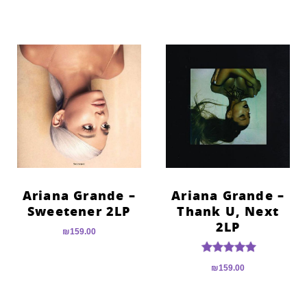
Ariana Grande –
Ariana Grande –
Sweetener 2LP
Thank U, Next
2LP
₪
159.00
דורג
₪
159.00
5.00
מתוך 5