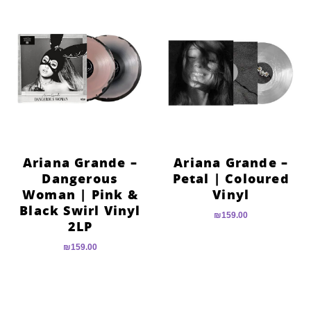
הוסף קו תחתון לקישורים
format_underlined
סמן קישורים
font_download
לאפס
cached
את
כל
האפשרויות
Ariana Grande –
Ariana Grande –
Dangerous
Petal | Coloured
Woman | Pink &
Vinyl
Black Swirl Vinyl
₪
159.00
2LP
₪
159.00