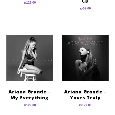
CD
₪
129.00
₪
59.00
Ariana Grande –
Ariana Grande –
My Everything
Yours Truly
₪
129.00
₪
129.00