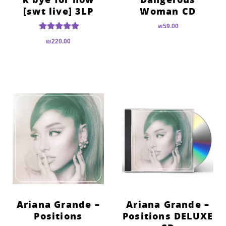
[swt live] 3LP
Woman CD
₪
59.00
דורג
₪
220.00
5.00
מתוך 5
Ariana Grande –
Ariana Grande –
Positions
Positions DELUXE