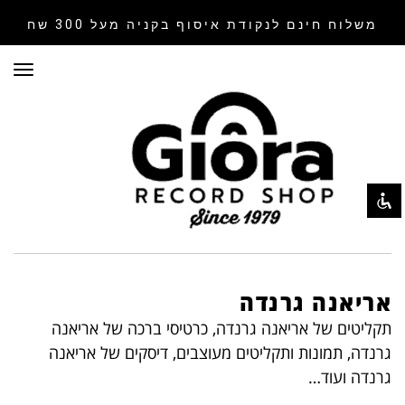
משלוח חינם לנקודת איסוף
בקניה מעל 300 שח
תפר
השבת את ההבזקים
visibility_off
סמן כותרות
title
צבע רקע
settings
זום (הקטנה)
zoom_out
זום (הגדלה)
zoom_in
הקטנת גופן
remove_circle_outline
הגדלת גופן
אריאנה גרנדה
add_circle_outline
גופן קריא
תקליטים של אריאנה גרנדה, כרטיסי ברכה של אריאנה
spellcheck
גרנדה, תמונות ותקליטים מעוצבים, דיסקים של אריאנה
ניגודיות בהירה
brightness_high
גרנדה ועוד…
ניגודיות כהה
brightness_low