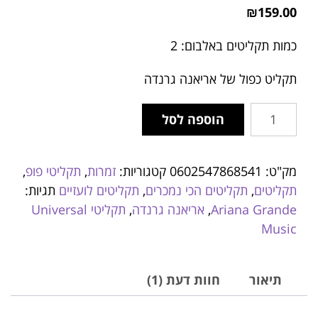
מתוך 5
₪
159.00
מבוסס על
דירוגים של
לקוחות
כמות תקליטים באלבום: 2
תקליט כפול של אריאנה גרנדה
הוספה לסל
מק"ט:
0602547868541
קטגוריות:
זמרות
,
תקליטי פופ
,
תקליטים
,
תקליטים הכי נמכרים
,
תקליטים לועזיים
תגיות:
Ariana Grande
,
אריאנה גרנדה
,
תקליטי Universal
Music
תיאור
חוות דעת (1)