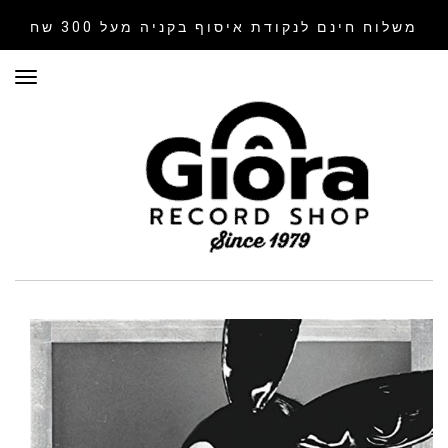
משלוח חינם לנקודת איסוף
בקניה מעל 300 שח
תפר