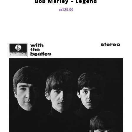
Bob Marley – Legend
₪
129.00