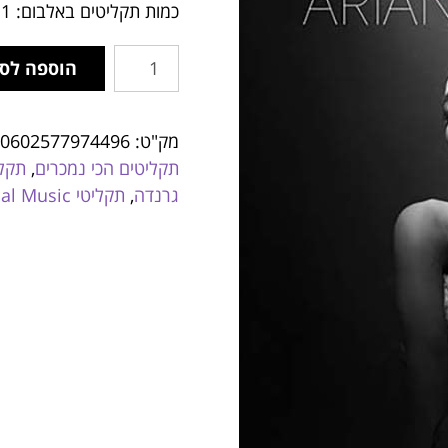
כמות תקליטים באלבום: 1
הוספה לס
מק"ט:
0602577974496
תקליטים הכי נמכרים
,
תקלי
גרנדה
,
תקליטי Universal Music