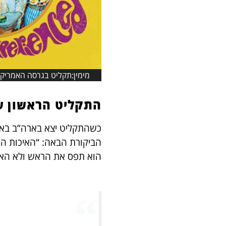
מימין:תקליט בגרסה האמריקאית משמאל:תקליט בגרסה
התקליט הראשון של ג'ימי הנ
הביקורת הבאה: “האיכות היר
הוא תפס את הראש ולא האמ