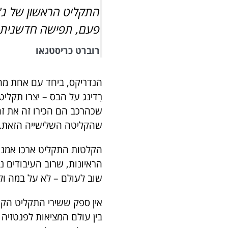
התקליט הראשון של ג'י
פעם, תפישה חדשנית ש
רוברט כריסטגאו
הנדריקס, ביחד עם אחת מחט
רֵדינג על הבס – יצרו תקליט
שכהרכב הם הכירו זה את זה 
שהקליטה השלישייה הזאת. הש
הראיונות, שרוב העיבודים נ
שוב לעולם – לא על במה ול
אין ספק ששירי התקליט הקנו
בין עולם המציאות לפנטזיה