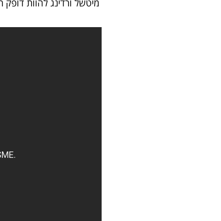
מיטשל ורדינג להוות דופק ר