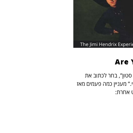
ב “הרולינג סטון”, בחר לכתוב את
” מעניין כמה פעמים מאז
 אחרת: