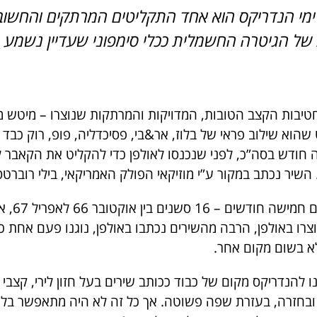
מי הנדריקס הוא אחד התקליטים המרתקים והחשובים
ל הגיטרה החשמלית ככלי סימפוני שעדיין נשמע ר
יבות הקצב הטובות, המדויקות והמרתקות שנוצרו – מיטש מיט
 שהוא שילוב פראי של בלוז, אר&בי, פסיכדליה, פופ, רוק כבד ו
חודש בסה”כ, לפני שנכנסו לאולפן כדי להקליט את הקאבר ל”ה
יר נכתב במקור ע”י מוזיקאי הפולק האמריקאי, בילי רוברטס
הקלטות ה
וצרו באולפן, הרבה מהשירים נכתבו באולפן, נוגנו פעם אחת כ
א בשום מקום אחר.
 להנדריקס מקום של כבוד ככותב שירים בעל חזון לירי, קצבי ו
 ובחזרה, בעזרת שפה פשוטה. אך כל זה לא היה מתאפשר בלי