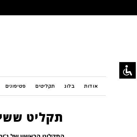
אודות
בלוג
תקליטים
פטיפונים
תקליט ששינ
התקליט הראשון של ג’ימ