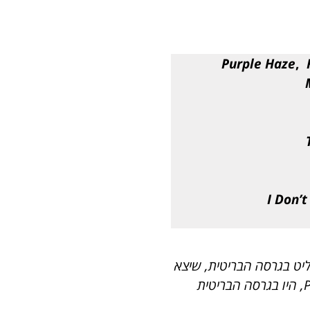
Purple Haze
,
I Don’
ליט בגרסה האמריקאית של האלבום שיצאה באוגוסט 1967. התקליט בגרסה הבריטית, שיצא
במאי 67, שונה בשלושה שירים. במקום Purple Haze, Hey Joe & The Wind Cries Mary, היו בגרסה הבריטית