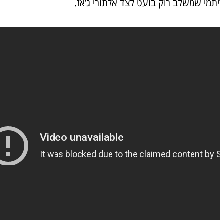
יתמי שמשלב רוק בועט לצד אלתורי ג’אז.