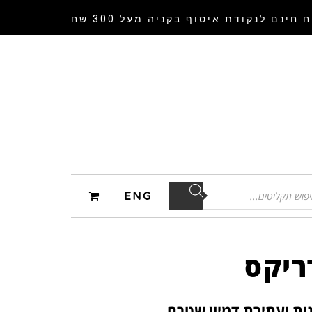
 חינם לנקודת איסוף
בקניה מעל 300 שח
ENG
ריקס
ית ועתירת דמיון שטרם