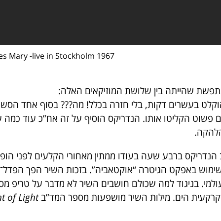
es Mary -live in Stockholm 1967
תפשת שהייתה בין שלושת המוזיקאים האלה:
The Wind Cries M הוקלט בעשרים דקות, בלי חזרה בכלל! מה??? בסוף אחד 
מו להקליט את Fire, הם פשוט הקליטו אותו. הנדריקס הוסיף על זה אח”כ עוד
הלהקה.
הנדריקס ברבע שעה בעודו ממתין מאחורי הקלעים לפני הופעה
ימוש באפקט הגיטרה “אוקטאביה”. בזכות השיר הפך הפדל־
 עולמי. בניגוד למה שכולם חושבים השיר לא מדבר על טריפ מס
 קרקעית הים. מילות השיר מושפעות מספר המד”ב
t of Light