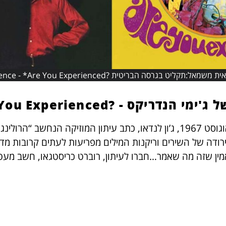
 הבריטית ?The Jimi Hendrix Experience - *Are You Experienced
דריקס - ?Are You Experienced
כשהתקליט יצא בארה”ב באוגוסט 1967, ג’ון לנדאו, כתב עיתון המוזיקה הנחש
ודה של השירים וריקנות המילים מפריעות לעתים קרובות מדי.
ין שזה מה שאמר…חברו לעיתון, רוברט כריסטגאו, חשב מעט