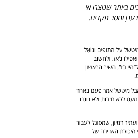
 ביותר שנוצרו אי
ענן וחסר תקדים.
של על התופים ונוֹאֵל
אפילו ג’אז. ולחשוב
יי ג’ו”, השיר הראשון
.
תקליט ארכו אמנם חמישה חודשים – 16 סשנים בין אוקטובר 66 לאפריל 67, אבל מיטשל אמר פעם באחד
מעט ללא חזרות ולא נוגנו
עתיר דמיון, שמסוגל לעבור
 היכולת האדירה של