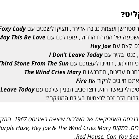
ליט?
דיסטורשן ועצמת נגינה אדירה, תציקו לשכנים עם
Foxy Lady
והשפעה של המזרח הרחוק, עופו לכם עם
May This Be Love
בכו קצת עם
Hey Joe
 כנסו בקיר עם
I Don’t Leave Today
י וחולמני, דמיינו לעצמכם עם
Third
Stone From The Sun
לחנים עדינים, תתרגשו מ
Cries Mary
The Wind
אתם חייבים לרקוד את
Fire
יכדלי באשר הוא, רוצו סביב הבניין שלכם עם
Today
t Leave
בום הזה זכה לנצחיות בעולם המוזיקה?!
*הכתבה מתייחסת לתק