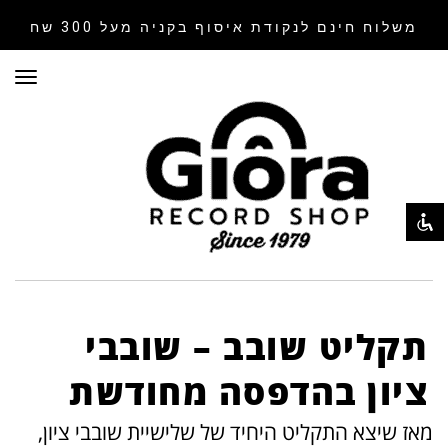
משלוח חינם לנקודת איסוף
בקניה מעל 300 שח
תפר
השבת את ההבזקים
visibility_off
סמן כותרות
title
צבע רקע
settings
זום (הקטנה)
zoom_out
זום (הגדלה)
zoom_in
הקטנת גופן
remove_circle_outline
הגדלת גופן
add_circle_outline
תקליט שובב – שובבי
גופן קריא
spellcheck
ציון בהדפסה מחודשת
ניגודיות בהירה
brightness_high
מאז שיצא התקליט היחיד של שלישיית שובבי ציון,
ניגודיות כהה
brightness_low