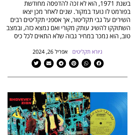
בשנת 1971, הוא לא זכה להדפסה מחודשת
הוסף קו תחתון לקישורים
format_underlined
בפורמט לו נועד במקור. שנים לאחר מכן יצאו
סמן קישורים
font_download
השירים על גבי תקליטור, אך אספני תקליטים רבים
השתוקקו להשיג עותק מקורי ואם נמצא כזה, ובמצב
לאפס
cached
את
טוב, הוא נמכר במחיר גבוה שלא התאים לכל כיס
כל
האפשרויות
גיורא תקליטים
אפריל 26, 2024