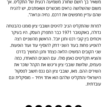
משאיר בך רושם שחורג משמיעה רגעית של התקליט. אך
משום שהשלושה נראים מוכשרים ושאפתנים, יש להניח
שהם עדיין מחפשים את דרכם. נחיה ונראה”.
למרות שהתקליט הניב להיטים ושובבי ציון סומנו כהבטחה
גדולה, באוקטובר 1971 כבר התפרק העסק. היו בעיקר
ויכוחים בין קובי רכט וחנן יובל. הראשון מהשניים רצה
להופיע פחות בעוד השני דחק להוסיף עוד ועוד הופעות.
שני הקובים המשיכו הלאה כצמד וחנן המשיך בדרכו
והוציא תקליטים כאמן סולו. עם השנים התאחדו, כמה
פעמים, שלושת שובבי ציון וריגשו את הקהל שזכר את
השירים ההם. מאז, שובבי ציון הם נכס חשוב לפסקול
הישראלי והתקליט שלהם הוא אחד ויחיד – מוסיקלית וגם
עובדתית.