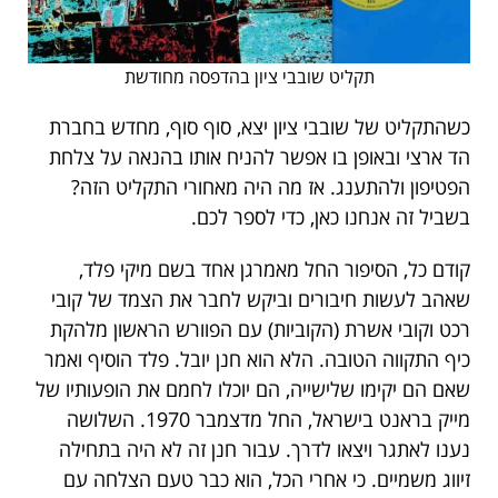
תקליט שובבי ציון בהדפסה מחודשת
כשהתקליט של שובבי ציון יצא, סוף סוף, מחדש בחברת
הד ארצי ובאופן בו אפשר להניח אותו בהנאה על צלחת
הפטיפון ולהתענג. אז מה היה מאחורי התקליט הזה?
בשביל זה אנחנו כאן, כדי לספר לכם.
קודם כל, הסיפור החל מאמרגן אחד בשם מיקי פלד,
שאהב לעשות חיבורים וביקש לחבר את הצמד של קובי
רכט וקובי אשרת (הקוביות) עם הפוורש הראשון מלהקת
כיף התקווה הטובה. הלא הוא חנן יובל. פלד הוסיף ואמר
שאם הם יקימו שלישייה, הם יוכלו לחמם את הופעותיו של
מייק בראנט בישראל, החל מדצמבר 1970. השלושה
נענו לאתגר ויצאו לדרך. עבור חנן זה לא היה בתחילה
זיווג משמיים. כי אחרי הכל, הוא כבר טעם הצלחה עם