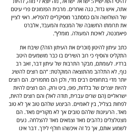
להיטי השלישייה: ישראל ישראל, מה יוצא לי מזה, להיות
אתה, איש גדול, נגה ואחרים. מרבית הפזמונים פרי עיטם
של השלושה והם כמסתבר מוסיקליים להפליא. ראוי לציין
את תרומתו החשובה של המנצח והמעבד, אלברט
פיאמנטה, לאיכות המעולה. מומלץ”.
כתב עיתון להיטון (זוכרים את העיתון הזה?) שיבח את
התקליט והוסיף כי רוב השירים בו כבר מושמעים היטב
ברדיו. לעומתם, מבקר התרבות של עיתון דבר, זאב רב
נוף, לא התלהב מהתוצאה המוקלטת: “הם רוצים להשיג
יותר מדי בתחומים רבים מדי, ולכן הם מתפזרים. הם רוצים
להיות יוצרים של בלדות, פופ, ביט ורוק. הם רוצים להיות
ישראליים (הם שרים עברית, תודה לאל) והם רוצים להיות,
לפחות בצליל, בין לאומיים. הביצוע שלהם טוב אך לא טוב
מאד. הרעיונות שלהם טובים אך לא מקוריים מאד. הם
מצטלצלים נלהבים מאד וצמאים מאד להצלחה. נעים
לשמוע אותם, אך כל זה איכשהו חולף לידך. דבר אינו