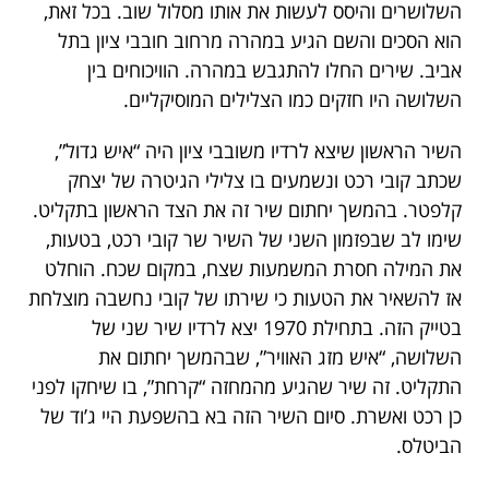
השלושרים והיסס לעשות את אותו מסלול שוב. בכל זאת,
הוא הסכים והשם הגיע במהרה מרחוב חובבי ציון בתל
אביב. שירים החלו להתגבש במהרה. הוויכוחים בין
השלושה היו חזקים כמו הצלילים המוסיקליים.
השיר הראשון שיצא לרדיו משובבי ציון היה “איש גדול”,
שכתב קובי רכט ונשמעים בו צלילי הגיטרה של יצחק
קלפטר. בהמשך יחתום שיר זה את הצד הראשון בתקליט.
שימו לב שבפזמון השני של השיר שר קובי רכט, בטעות,
את המילה חסרת המשמעות שצח, במקום שכח. הוחלט
אז להשאיר את הטעות כי שירתו של קובי נחשבה מוצלחת
בטייק הזה. בתחילת 1970 יצא לרדיו שיר שני של
השלושה, “איש מזג האוויר”, שבהמשך יחתום את
התקליט. זה שיר שהגיע מהמחזה “קרחת”, בו שיחקו לפני
כן רכט ואשרת. סיום השיר הזה בא בהשפעת היי ג’וד של
הביטלס.