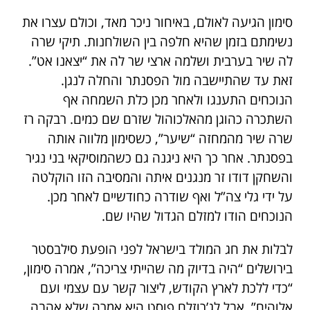
סימון הגיעה לאולם, באיחור ניכר מאד, וכולם עצרו את
נשימתם בזמן שהיא חלפה בין השולחנות. תיקי שרה
לה שיר בערבית ושלמה ארצי שר לה את “יצאנו אט”.
זאת עד שהתיישבה מול הפסנתר והחלה לנגן.
הנוכחים התענגו ולאחר מכן כלת השמחה אף
השתכרה כהוגן מהאלכוהול שזרם שם כמים. רבקה רז
שרה שיר מהמחזה “שיער”, כשסימון מלווה אותה
בפסנתר. אחר כך היא ניגנה גם כשהמוסיקאי בני נגיר
והשחקן דודו זר מנגנים איתה והמסיבה הזו הוקלטה
על ידי גלי צה”ל ואף שודרה כחודשיים לאחר מכן.
הנוכחים הודו למזלם הגדול שהיו שם.
לבלות את חג המולד בישראל לפני הופעת סילבסטר
בירושלים “היה בדיוק מה שהייתי צריכה”, אמרה סימון,
“כדי ללכת לארץ הקודש, ליצור קשר עם עצמי ועם
אלוהים”. אבל לג’רוזלם פוסט היא אמרה שלא אהבה