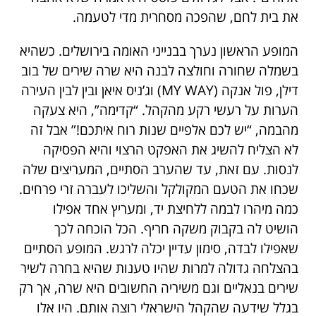
את בית לחם, שהפכה מסחרית מדי לטעמה.
המופע הראשון נערך בבנייני האומה בירושלים. כשהיא
בשמלה שחורה וחולצה לבנה היא שרה שירים של בוב
דילן, פול אנקה (MY WAY) וג’ניס איאן ובין לבין העירה
הערות על רעשי רקע מהקהל. “קדימה”, היא צעקה
מהבמה, “יש לכם אלפיים שנות רוח איתכם!” אבל זה
לא הצליח להשיג את האפקט הרצוי והיא הפסיקה
לנסות. עם זאת, עד שהערב הסתיים, המעריצים שלה
שכחו את הטעם המקולקל והשליכו לעברה זרי פרחים.
כמה מיהרו לבמה ללחיצת יד, ומעריץ אחד אפילו
הושיט לה בקבוק משקה חריף. הכל הוכחה לכך
שאפילו לבדה, סימון עדיין יכלה לרגש. המופע הסתיים
בהצלחה גדולה למרות שהיו טענות שהיא בחרה לשיר
שירים בנאליים וגם משיריה החשובים היא שרה, אך רק
בגלל שידעה שהקהל הישראלי רוצה אותם. היו אלו