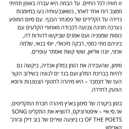
זו חוויה לכל החיים. על הבמה היא עברה באופן תזזיתי
ממצב רוח אחד לאחר, כשאצבעותיה נעו במיומנות
נדירה על הקלידים של פסנתר הכנף. עם סיום המופע
נערכה חגיגה צנועה לכבודה מאחורי הקלעים עם
כוסות שמפניה ועם אמנים שביקשו להודות לה,
ביניהם מתי כספי, רבקה מיכאלי, יוסי בנאי, שלמה
ארצי, יונה אליאן, ששי קשת ואסתר עופרים.
סימון, שהעבירה את הזמן במלון אכדיה, ביקשה גם
להיות בבריכת המלון ועם בגד ים לגופה בשילוב הקור
העז של דצמבר – היא מיהרה לחטוף הצטננות ורופא
הוזעק לחדרה.
בזמן ביקורה של סימון בארץ מיהרה חברת התקליטים,
אר.סי.איי – איסטרוניקס, להוציא את התקליט SONG
OF THE POETS בו ביצעה שירים של בוב דילן וג’ורג’
האריסון.