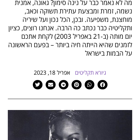
מה לא נאמר כבר על נינה סימון? גאונה, אמנית
הוסף קו תחתון לקישורים
format_underlined
נשמה, זמרת ומבצעת עתירת תשוקה וכאב,
סמן קישורים
font_download
מוחצנת, משפיעה. ובכן, הכל נכון ועל שיריה
ותקליטיה כבר נכתב כה הרבה. אנחנו רוצים, כציון
לאפס
cached
יום מותה (ב-21 באפריל 2003) לקחת אתכם
את
כל
לזמנים שהיא הייתה חיה ביותר – בפעם הראשונה
האפשרויות
על הבמות בישראל
גיורא תקליטים
אפריל 18, 2023