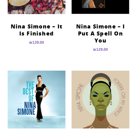
Nina Simone – It
Nina Simone – I
Is Finished
Put A Spell On
You
₪
139.00
₪
129.00