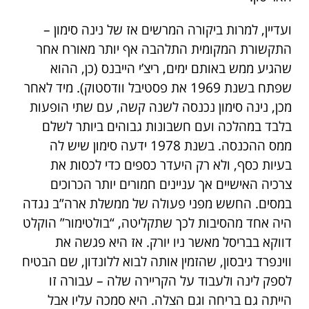
ועדיין, למרות ביקורה המרשים אז של נינה סימון –
התקשורת המקומית התלהבה אף יותר מאורח אחר
שהגיע ממש באותם ימים, ריצ’י הייבנס (כן, ההוא
שפתח בשנת 1969 את פסטיבל וודסטוק). מיד לאחר
מכן, נינה סימון נכנסה לשנה קשה, עם שתי הופעות
בלבד במהלכה ועם חשבונות גבוהים ביותר לשלם
ממס ההכנסה. בשנת 1978 ידעה סימון שיש לה
בעיות כסף, ולא רק היעדר כספים כדי לכסות את
צרכיה האישיים אך עניינים חמורים יותר הכרוכים
במסים. החשש מפני פעולה של ממשלת ארה”ב נגדה
היה אחד מהסיבות לכך שתקליטה, “בולטימור” הוקלט
דווקא בבריסל מאשר ניו יורק. אז היא פגשה את
ווינפרד גיבסון, שהזמין אותה לבוא ללונדון, שם הבטיח
לספק לינה ולעבוד על הקריירה שלה – עבורה זו
הייתה גם בריחה וגם הצלה. היא סמכה עליו אבל