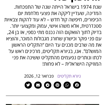
הוסף קו תחתון לקישורים
format_underlined
שנת 1974 בישראל הייתה שנה של התפכחות.
סמן קישורים
font_download
המדינה, שעדיין ליקקה את פצעי מלחמת יום
הכיפורים, חיפשה קול חדש – לא עוד להקות צבאיות
לאפס
cached
סטנדרטית, אלא משהו אישי, עמוק ומקצועי יותר.
את
בדיוק לתוך הוואקום הזה נכנס מתי כספי, אז בן 24,
כל
האפשרויות
עם פני פוקר וכישרון שחורג מגבולות המוכר, והוציא
את מה שרבים מכנים עד היום “התקליט הראשון
המושלם”. אנו, בגיורא תקליטים, מרכינים ראש על
לכתו ונותרים נפעמים מהתקליט ששינה את פני
המוזיקה הישראלית – לא פחות!
גיורא תקליטים
פברואר 12, 2026