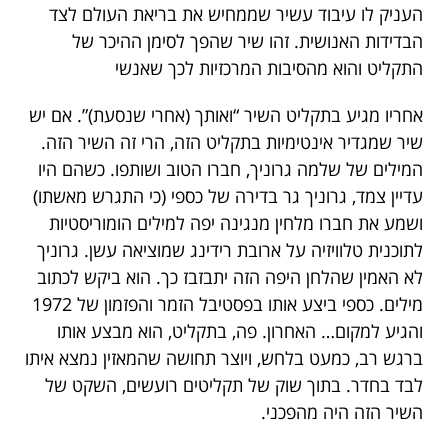
העניק לו עיבוד עשיר שממחיש את בריאת העולם לצד
הבדידות האנושית. זהו שיר שהפך לסימן ההיכר של
התקליט והוא מהסיבות המרכזיות לכך שאנשי
אחריו מגיע בתקליט השיר “ואותך (אחרי שנסעת)”. אם יש
שיר שמגדיר אינטימיות בתקליט הזה, הרי זה השיר הזה.
המילים של שלמה גרוניך, חברו הטוב ושותפו. כשהם היו
עדיין צמד, גרוניך גר בדירה של כספי (כי התגרש מאשתו)
ושמע את חברו מלחין מנגינה יפה למילים הומוריסטיות
לתוכנית טלוויזיה על ארובת רידינג שמוציאה עשן. גרוניך
לא האמין שהלחן היפה הזה יתבזבז כך. הוא ביקש לכתוב
מילים. כספי ביצע אותו בפסטיבל הזמר והפזמון של 1972
והגיע למקום… האחרון. פה, בתקליט, הוא מבצע אותו
ברגש רב, כמעט בלחש, ויוצר תחושה שהמאזין נמצא איתו
לבד בחדר. בתוך שוק של תקליטים רועשים, השקט של
השיר הזה היה מהפכני.