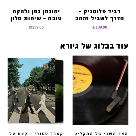
רביד פלוטניק –
יהונתן גפן ולהקה
הדרך לשביל הזהב
טובה – שיחות סלון
₪
139.00
₪
139.00
עוד בבלוג של גיורא
הצד השני של התקליט
קאבר סטורי – קצת על