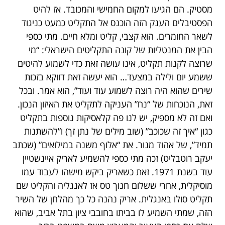
מסטיק. הם הגיעו למקום החמישי והמכובד. אז להיט
הפסטיבלים הענק הזה הוכנס אל התקליט כמעט כניגוד
לשאר החומרים. הוא קצבי, קליט ומלא חיים. מתי כספי
הבין את המנטליות של קונה התקליטים הישראלי: “מי
שרוצה לקנות תקליט, אינו עושה זאת כדי לשמוע להיטים
ששמע יום ולילה במצעד… הוא יעשה זאת דווקא בזכות
שירים שהוא היה רוצה לשמוע עוד ועוד”, הוא אמר. ובכל
זאת, הנוכחות של “נח” העניקה לתקליט את האיזון הנכון.
ואם זה לא מספיק, יש לנו פה קלאסיקות נוספות בתקליט
כגון “איך זה שכוכב” (שוב מילים של נתן זך) ו”להשתנות
תמיד”, של אהוד מנור. את “אלוף משנה במילואים” (שכתב
יעקב רוטבליט) זכה מתי כספי להשמיע לאריק איינשטיין
עוד בשנת 1971. זאת כשאריק ביקש מישהו לעבוד עמו
מוסיקלית, אחרי ששלום חנוך טס אז לאנגליה והקליט שם
תקליט סולו באנגלית. אריק נהנה כל כך מהלחן של השיר
הזה, שמתי השמיע לו בביתו בחובבי ציון בתל אביב, שהוא