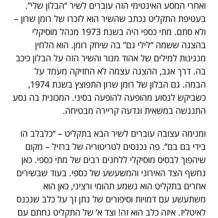
ואחרי המסע האינטימי הזה עוברים לשיר “הבלון שלי”.
בעטיפת התקליט נכתב שהשיר הוא לזכרו של רומן שרון –
ולא סתם. מתי כספי היה בשנת 1973 מנהל מוסיקלי
בהצגה ששמה “לילי גם” בה שיחק רומן. הוא הלחין
מנגינות למילים של אהוד מנור והשיר הזה על הבלון כיכב
בה. דרך אגב, ההצגה עצמה לא החזיקה מעמד על
הבמה. גם הבלון של רומן שרון התפוצץ בשנת 1974,
כשביקש לנסוע מהופעה להופעה בסיני. המכונית בה נסע
התנגשה במשאית וגדעה קריירה מבטיחה.
ומנימה עצובה עוברים לשיר הבא בתקליט – “כלבלב הו
בידי בם בם”. פה נכנסים לטריטוריה של ברזיל – מקום
שיהפוך לבסיס מוסיקלי ללחנים רבים של מתי כספי. כאן
נחשף הצד האירוני והמשעשע של כספי. בעוד שבשירים
אחרים בתקליט הוא נשמע תהומי ורציני, כאן הוא
משתעשע עם דמויות וסיפורים של נתן זך על כלב שנכנס
לאיטליז. איזה כלב הוא זה! וצד א’ של התקליט נחתם עם