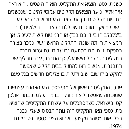
כשמתי כספי הוציא את התקליט, הוא היה פסימי. הוא ראה
איך אלילי נוער מוציאים תקליטים עמוסי להיטים שנכשלים
בחנויות תקליטים תוך זמן קצר. הוא חשש שהקהל לא
בשל למוזיקה מורכבת שכוללת מקצבים ברזילאיים (כמו
ב”כלבלב הו בי די בם בם”) או הרמוניות קשות לעיכול. אך
המציאות הייתה שונה והתקליט הראשון שלו נמכר בצורה
מספקת. זו הייתה הפתעה גם עבורו וגם עבור חברת
התקליטים. הקהל הישראלי, כך התברר, עבר תהליך של
התבגרות. אנשים רצו להחזיק בבית תקליט שאפשר
להקשיב לו שוב ושוב ולגלות בו צלילים חדשים בכל פעם.
אז כן, התקליט הראשון של מתי כספי הוא הצהרת עצמאות
שמוכיחה שאפשר ליצור מוזיקה ברמה עולמית בתוך אולפן
קטן בישראל. כשמסתכלים על עשרות התקליטים שהוציא
מתי כספי מאז, התקליט הזה נותר הבסיס שעליו נבנה
הכל. אותו “טוהר מקצועי” שהוא הציב כסטנדרט בשנת
1974.