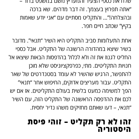
שלח את כספי הצעיר והמעריץ משם במשפט ברור –
“אתה תפרוץ בעצמך. זה דבר מדהים. שא ברכה
ובהצלחה!”… והתקליט מסתיים עם “אני יודע שאמות
בקיץ” שכתב חיים חפר.
אחת התעלומות סביב התקליט היא השיר “תנאי”. מדובר
בשיר שיצא במהדורה הרשונה של התקליט. אבל כספי
החליט לגנוז את זה ולא לכלול בהדפסות הבאות שיצאו אל
חנויות התקליטים. מתי, כפרפקציוניסט שלא מוכן
להתפשר, הרגיש שהשיר לא עומד בסטנדרטים של שאר
התקליט. עבור מעריצים אדוקים, החיפוש אחר “תנאי”
הפך למשימה כמעט בלשית בעולם התקליטים. אז אם יש
לכם את ההדפסה הראשונה של התקליט הזה, עם השיר
“תנאי, – דעו שאתם מחזיקים משהו נדיר יחסית.
זהו לא רק תקליט – זוהי פיסת
היסטוריה