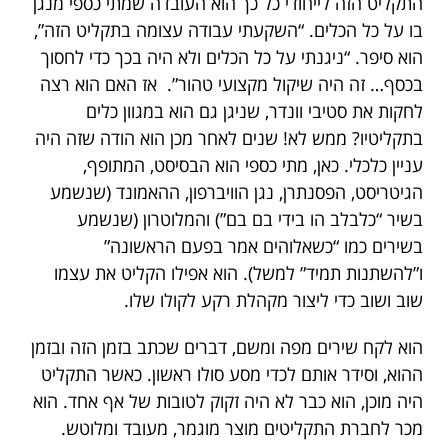
התקליט הזה לייחודי כל כך הוא העובדה שמתי כספי מנגן
בו על כל הכלים. “השקעתי עבודה עצומה בתקליט הזה”,
הוא סיפר. “ניגנתי על כל הכלים ולא היה בכך כדי לחסוך
בכסף… זה היה שיקול מקצועי טהור”. אז האם הוא רצה
לחקות את סטיבי וונדר, שניגן גם הוא במגוון כלים
בתקליטיו? ממש לא! שנים לאחר מכן הוא הודה שזה היה
עניין כלכלי. כאן, מתי כספי הוא הבסיסט, המתופף,
הגיטריסט, הפסנתרן, נגן הוויברפון, ההאמונד (שנשמע
בשיר “כלבלב הו בידי בם בם”) והמלוטרון (שנשמע
בשירים כמו “כשאלוהים אמר בפעם הראשונה”
ו”להשתנות תמיד” למשל). הוא אפילו הקליט את עצמו
שוב ושוב כדי ליצור מקהלת רקע לקולו שלו.
הוא לקח שירים מפה ומשם, דברים שכתב בזמן הזה ובזמן
ההוא, וסידר אותם לכדי מסע סולו ראשון. כאשר התקליט
היה מוכן, הוא כבר לא היה זקוק לטובות של אף אחד. הוא
מכר לחברת התקליטים מוצר מוגמר, מעובד ומלוטש.