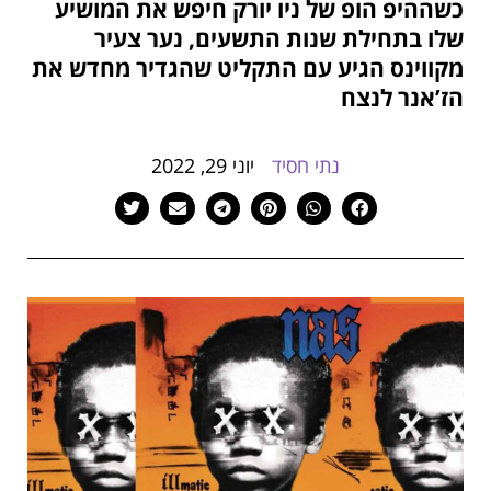
כשההיפ הופ של ניו יורק חיפש את המושיע
הוסף קו תחתון לקישורים
format_underlined
שלו בתחילת שנות התשעים, נער צעיר
סמן קישורים
font_download
מקווינס הגיע עם התקליט שהגדיר מחדש את
הז’אנר לנצח
לאפס
cached
את
כל
נתי חסיד
יוני 29, 2022
האפשרויות