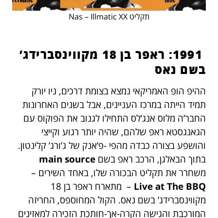
תקליט Nas – Illmatic XX
​ 1991: ראפר בן 18 מקווינסברידג’
בשם נאס
ההיפ הופ האמריקאי נמצא בצומת דרכים, ניו יורק
תמיד הייתה במרכז העניינים, אבל בשנים האחרונות
החבר’ה מלוס אנג’לס התחילו לגנוב את הפוקוס עם
הגאנגסטא ראפ שלהם, שהיה יותר רגוע וקייצי
והושפע בצורה כבדה מהפי -פ’אנק של ג’ורג’ קלינטון.
בתוך הבאלגן, הרכב ראפ בשם
main source
משחרר את תקליט הבכורה שלו, באחד השירים –
Live at The BBQ
– מתארח ראפר בן 18
מקווינסברידג’ בשם נאס. הקול המחוספס, החריזה
המורכבת והגישה הקרה-אך-חותכת הזכירה למאזינים