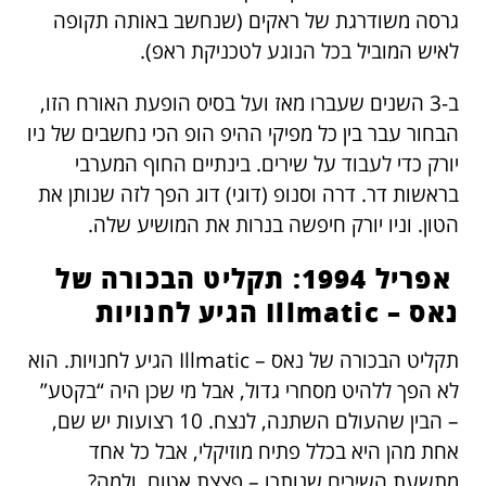
גרסה משודרגת של ראקים (שנחשב באותה תקופה
לאיש המוביל בכל הנוגע לטכניקת ראפ).
ב-3 השנים שעברו מאז ועל בסיס הופעת האורח הזו,
הבחור עבר בין כל מפיקי ההיפ הופ הכי נחשבים של ניו
יורק כדי לעבוד על שירים. בינתיים החוף המערבי
בראשות דר. דרה וסנופ (דוגי) דוג הפך לזה שנותן את
הטון. וניו יורק חיפשה בנרות את המושיע שלה.
אפריל 1994: תקליט הבכורה של
נאס – Illmatic הגיע לחנויות
תקליט הבכורה של נאס – Illmatic הגיע לחנויות. הוא
לא הפך ללהיט מסחרי גדול, אבל מי שכן היה “בקטע”
– הבין שהעולם השתנה, לנצח. 10 רצועות יש שם,
אחת מהן היא בכלל פתיח מוזיקלי, אבל כל אחד
מתשעת השירים שנותרו – פצצת אטום. ולמה?