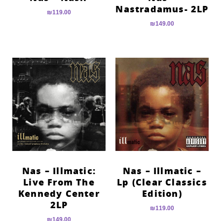
Nastradamus- 2LP
₪
119.00
₪
149.00
Nas – Illmatic:
Nas – Illmatic –
Live From The
Lp (Clear Classics
Kennedy Center
Edition)
2LP
₪
119.00
₪
149.00