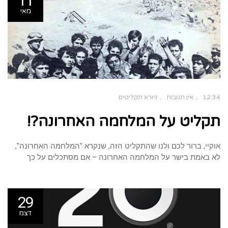
11
הוסף קו תחתון לקישורים
format_underlined
מאי
סמן קישורים
font_download
לאפס
cached
את
כל
האפשרויות
12:34
אין תגובות
גיורא תקליטים
תקליט על המלחמה האחרונה?!
אוקיי, ברור לכם ולנו שהתקליט הזה, שנקרא "המלחמה האחרונה",
לא באמת בישר על המלחמה האחרונה – אם מסתכלים על כך
29
דצמ