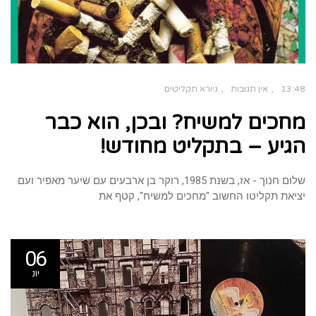
13:48
אין תגובות
גיורא תקליטים
מחכים למשיח? ובכן, הוא כבר
הגיע – בתקליט מחודש!
שלום חנוך - אז, בשנת 1985, רוקר בן ארבעים עם שיער מאפיר ועם
יציאת תקליטו החשוב "מחכים למשיח", קטף את
06
יונ