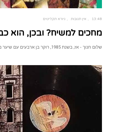
13:48
אין תגובות
גיורא תקליטים
מחכים למשיח? ובכן, הוא כב
שלום חנוך - אז, בשנת 1985, רוקר בן ארבעים עם שיער מאפיר ועם יציאת תקליטו החשוב "מחכים למשיח", קטף את