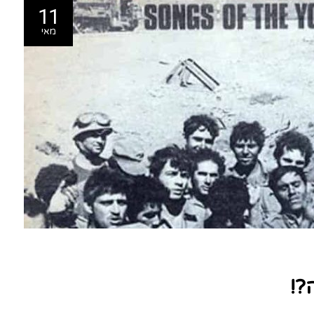
11
מאי
?!