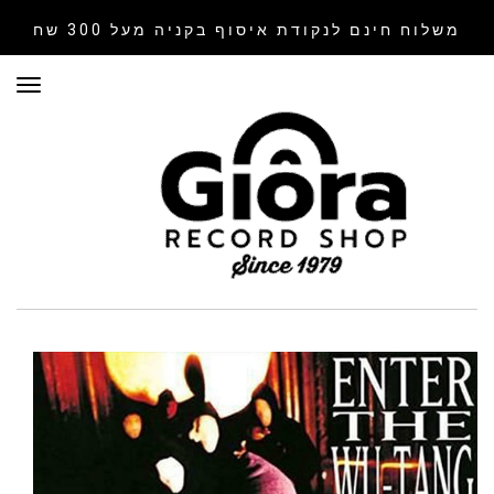
משלוח חינם לנקודת איסוף
בקניה מעל 300 שח
תפר