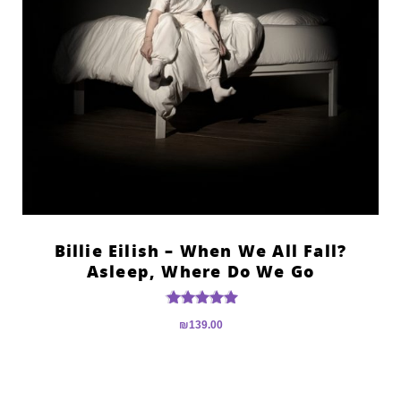
?Billie Eilish – When We All Fall
Asleep, Where Do We Go
דורג
₪
139.00
5.00
מתוך 5