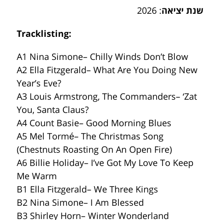
שנת יציאה
: 2026
Tracklisting:
A1 Nina Simone– Chilly Winds Don’t Blow
A2 Ella Fitzgerald– What Are You Doing New
Year’s Eve?
A3 Louis Armstrong, The Commanders– ‘Zat
You, Santa Claus?
A4 Count Basie– Good Morning Blues
A5 Mel Tormé– The Christmas Song
(Chestnuts Roasting On An Open Fire)
A6 Billie Holiday– I’ve Got My Love To Keep
Me Warm
B1 Ella Fitzgerald– We Three Kings
B2 Nina Simone– I Am Blessed
B3 Shirley Horn– Winter Wonderland