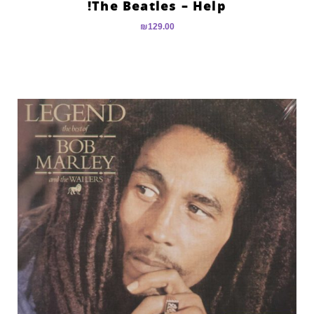
The Beatles – Help!
₪
129.00