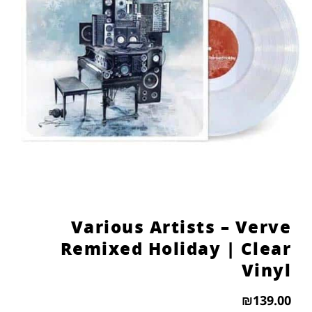
הוסף קו תחתון לקישורים
format_underlined
סמן קישורים
font_download
לאפס
cached
את
כל
האפשרויות
Various Artists – Verve
Remixed Holiday | Clear
Vinyl
₪
139.00