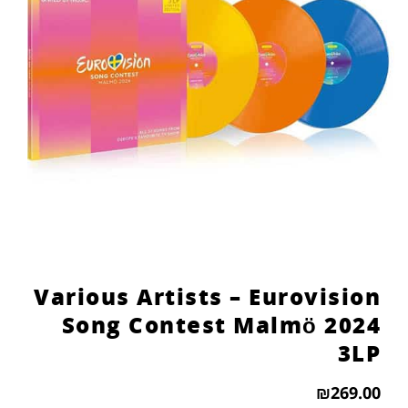
הוסף קו תחתון לקישורים
format_underlined
סמן קישורים
font_download
לאפס
cached
את
כל
האפשרויות
Various Artists – Eurovision
Song Contest Malmö 2024
3LP
₪
269.00