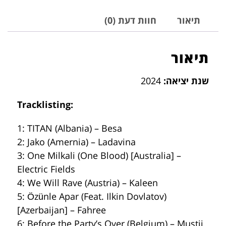
תיאור
חוות דעת (0)
תיאור
שנת יציאה:
2024
Tracklisting:
1: TITAN (Albania) – Besa
2: Jako (Amernia) – Ladavina
3: One Milkali (One Blood) [Australia] –
Electric Fields
4: We Will Rave (Austria) – Kaleen
5: Özünle Apar (Feat. Ilkin Dovlatov)
[Azerbaijan] – Fahree
6: Before the Party’s Over (Belgium) – Mustii