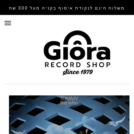
משלוח חינם לנקודת איסוף
בקניה מעל 300 שח
תפר