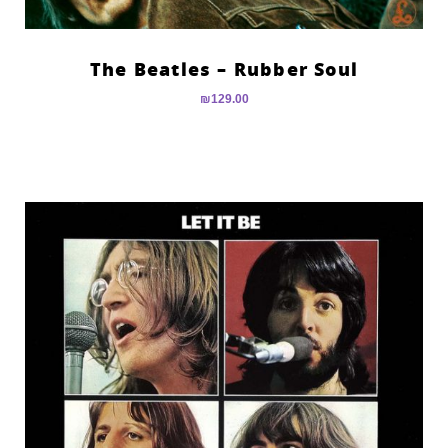
The Beatles – Rubber Soul
₪
129.00