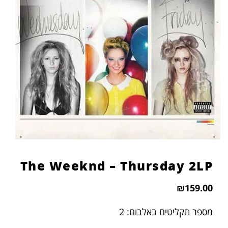
הוסף קו תחתון לקישורים
format_underlined
סמן קישורים
font_download
לאפס
cached
את
כל
האפשרויות
The Weeknd – Thursday 2LP
₪
159.00
מספר תקליטים באלבום: 2