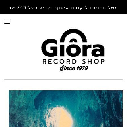
משלוח חינם לנקודת איסוף
בקניה מעל 300 שח
תפר