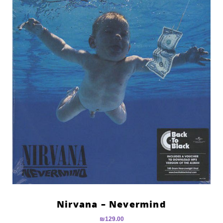
Nirvana – Nevermind
₪
129.00