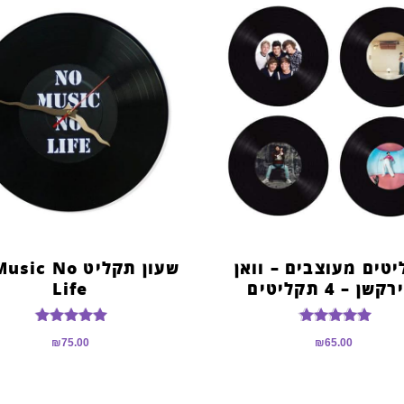
טים מעוצבים – וואן
שעון תקליט c No
קשן – 4 תקליטים
Life
דורג
דורג
₪
75.00
₪
65.00
5.00
5.00
מתוך 5
מתוך 5