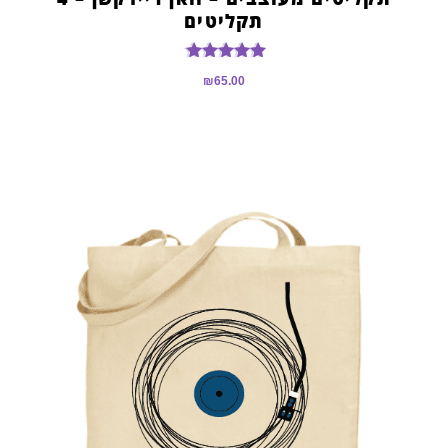
תקליטים
דורג
₪
65.00
5.00
מתוך 5