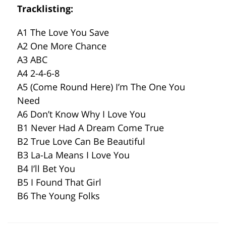
Tracklisting:
A1 The Love You Save
A2 One More Chance
A3 ABC
A4 2-4-6-8
A5 (Come Round Here) I’m The One You
Need
A6 Don’t Know Why I Love You
B1 Never Had A Dream Come True
B2 True Love Can Be Beautiful
B3 La-La Means I Love You
B4 I’ll Bet You
B5 I Found That Girl
B6 The Young Folks