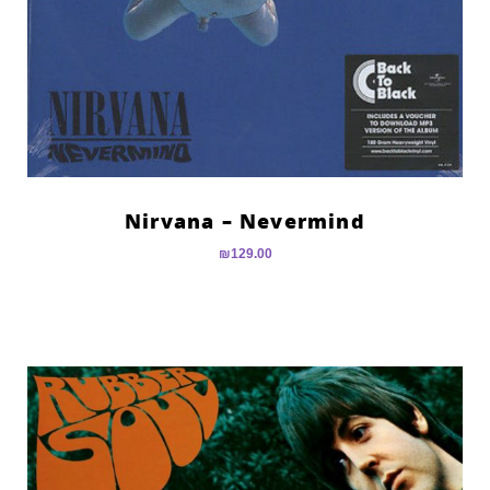
Nirvana – Nevermind
₪
129.00