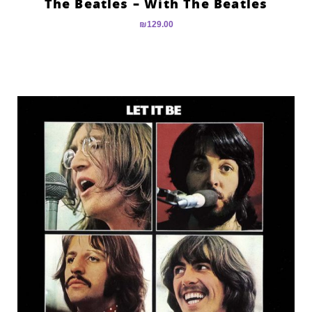
The Beatles – With The Beatles
₪
129.00