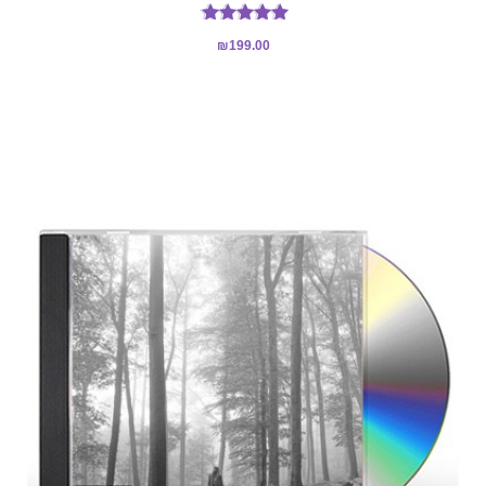
דורג
₪
199.00
5.00
מתוך 5