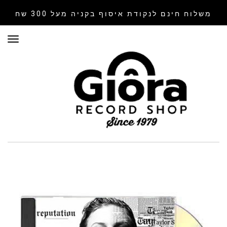
משלוח חינם לנקודת איסוף
בקניה מעל 300 שח
תפר