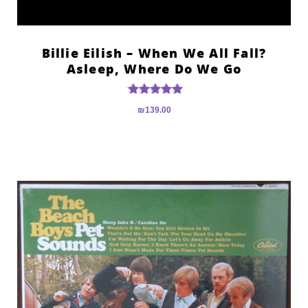
?Billie Eilish – When We All Fall
Asleep, Where Do We Go
דורג
₪
139.00
5.00
מתוך 5