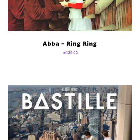
Abba – Ring Ring
₪
139.00