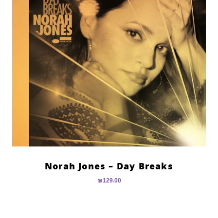
Norah Jones – Day Breaks
₪
129.00