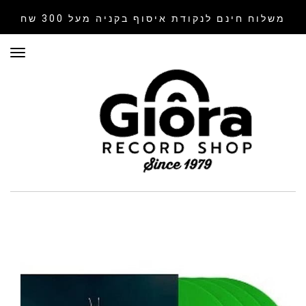
משלוח חינם לנקודת איסוף
בקניה מעל 300 שח
תפר