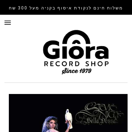
משלוח חינם לנקודת איסוף
בקניה מעל 300 שח
תפר