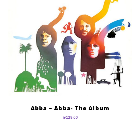
Abba – Abba- The Album
₪
129.00