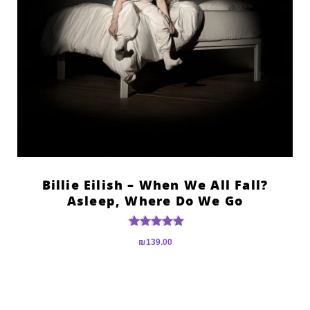
?Billie Eilish – When We All Fall
Asleep, Where Do We Go
דורג
₪
139.00
5.00
מתוך 5