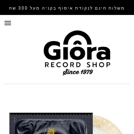
משלוח חינם לנקודת איסוף
בקניה מעל 300 שח
תפר