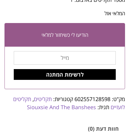
המלאי אזל
הודיעו לי כשיחזור למלאי
מק"ט:
602557128598
קטגוריות:
תקליטים
,
תקליטים
לועזיים
תגית:
Siouxsie And The Banshees
חוות דעת (0)