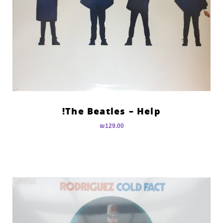
The Beatles – Help!
₪
129.00