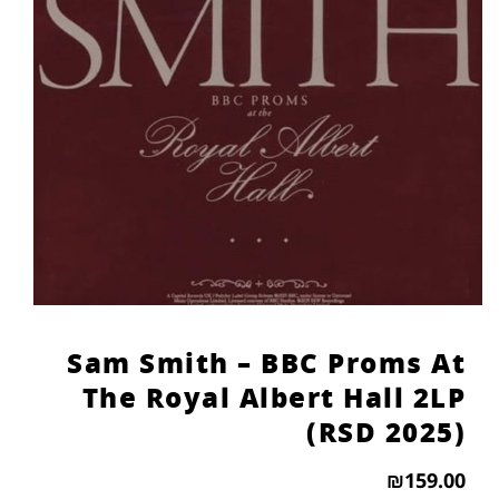
הוסף קו תחתון לקישורים
format_underlined
סמן קישורים
font_download
לאפס
cached
את
כל
האפשרויות
Sam Smith – BBC Proms At
The Royal Albert Hall 2LP
(RSD 2025)
₪
159.00