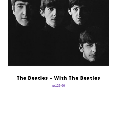
The Beatles – With The Beatles
₪
129.00