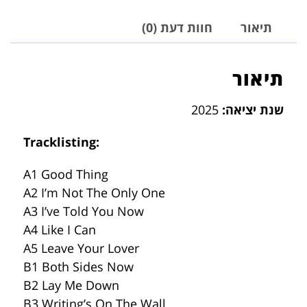
תיאור
חוות דעת (0)
תיאור
שנת יציאה:
2025
Tracklisting:
A1 Good Thing
A2 I’m Not The Only One
A3 I’ve Told You Now
A4 Like I Can
A5 Leave Your Lover
B1 Both Sides Now
B2 Lay Me Down
B3 Writing’s On The Wall