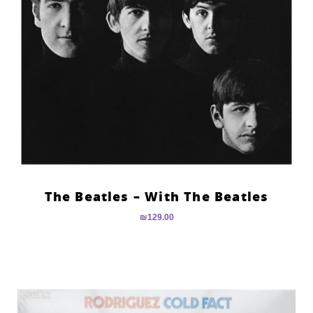
The Beatles – With The Beatles
₪
129.00