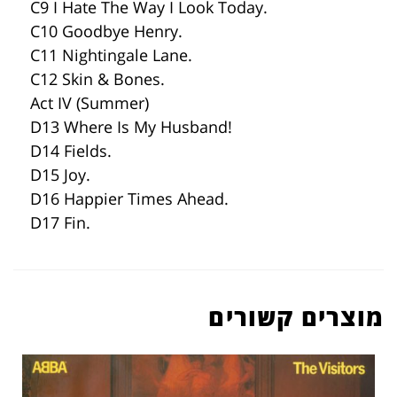
C9 I Hate The Way I Look Today.
C10 Goodbye Henry.
C11 Nightingale Lane.
C12 Skin & Bones.
Act IV (Summer)
D13 Where Is My Husband!
D14 Fields.
D15 Joy.
D16 Happier Times Ahead.
D17 Fin.
מוצרים קשורים