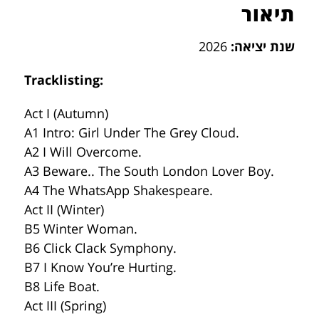
תיאור
שנת יציאה:
2026
Tracklisting:
Act I (Autumn)
A1 Intro: Girl Under The Grey Cloud.
A2 I Will Overcome.
A3 Beware.. The South London Lover Boy.
A4 The WhatsApp Shakespeare.
Act II (Winter)
B5 Winter Woman.
B6 Click Clack Symphony.
B7 I Know You’re Hurting.
B8 Life Boat.
Act III (Spring)