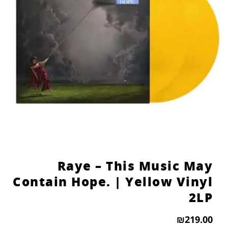
הוסף קו תחתון לקישורים
format_underlined
סמן קישורים
font_download
לאפס
cached
את
כל
האפשרויות
Raye – This Music May
Contain Hope. | Yellow Vinyl
2LP
₪
219.00