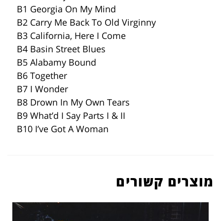
B1 Georgia On My Mind
B2 Carry Me Back To Old Virginny
B3 California, Here I Come
B4 Basin Street Blues
B5 Alabamy Bound
B6 Together
B7 I Wonder
B8 Drown In My Own Tears
B9 What’d I Say Parts I & II
B10 I’ve Got A Woman
מוצרים קשורים