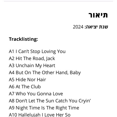
תיאור
שנת יציאה:
2024
Tracklisting:
A1 I Can’t Stop Loving You
A2 Hit The Road, Jack
A3 Unchain My Heart
A4 But On The Other Hand, Baby
A5 Hide Nor Hair
A6 At The Club
A7 Who You Gonna Love
A8 Don’t Let The Sun Catch You Cryin’
A9 Night Time Is The Right Time
A10 Hallelujah I Love Her So