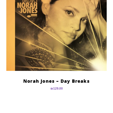
Norah Jones – Day Breaks
₪
129.00