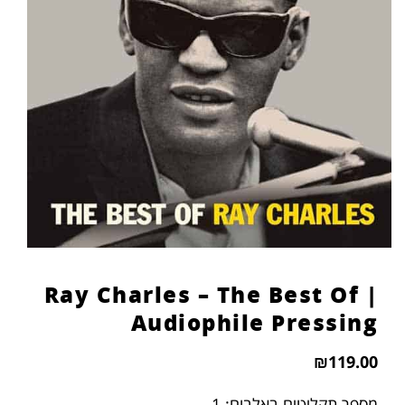
הוסף קו תחתון לקישורים
format_underlined
סמן קישורים
font_download
לאפס
cached
את
כל
האפשרויות
Ray Charles – The Best Of |
Audiophile Pressing
₪
119.00
מספר תקליטים באלבום: 1