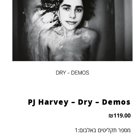
הוסף קו תחתון לקישורים
format_underlined
סמן קישורים
font_download
לאפס
cached
את
כל
האפשרויות
PJ Harvey – Dry – Demos
₪
119.00
מספר תקליטים באלבום:1