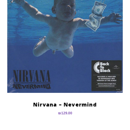
Nirvana – Nevermind
₪
129.00