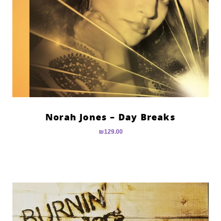
Norah Jones – Day Breaks
₪
129.00