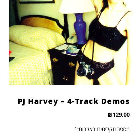
הוסף קו תחתון לקישורים
format_underlined
סמן קישורים
font_download
לאפס
cached
את
כל
האפשרויות
PJ Harvey – 4-Track Demos
₪
129.00
מספר תקליטים באלבום:1