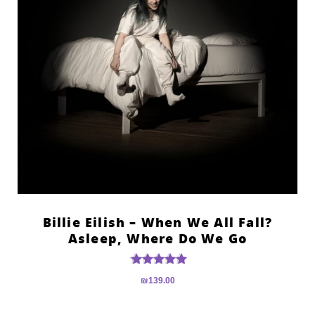
?Billie Eilish – When We All Fall
Asleep, Where Do We Go
דורג
₪
139.00
5.00
מתוך 5