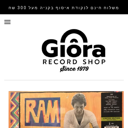
משלוח חינם לנקודת איסוף
בקניה מעל 300 שח
תפר