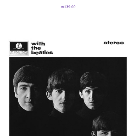
דורג
₪
139.00
5.00
מתוך 5