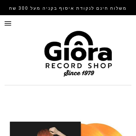
משלוח חינם לנקודת איסוף
בקניה מעל 300 שח
תפר