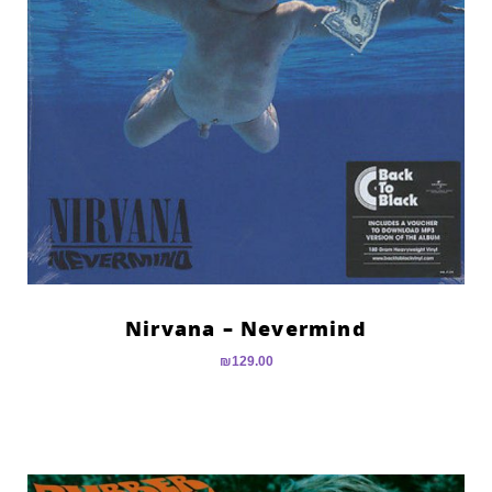
Nirvana – Nevermind
₪
129.00