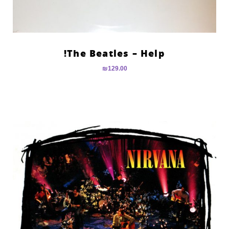
The Beatles – Help!
₪
129.00